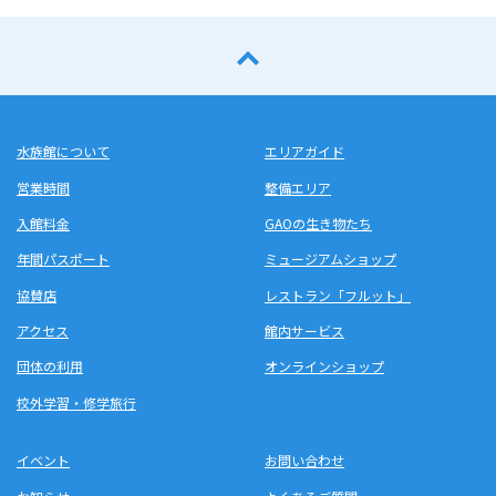
水族館について
エリアガイド
営業時間
整備エリア
入館料金
GAOの生き物たち
年間パスポート
ミュージアムショップ
協賛店
レストラン「フルット」
アクセス
館内サービス
団体の利用
オンラインショップ
校外学習・修学旅行
イベント
お問い合わせ