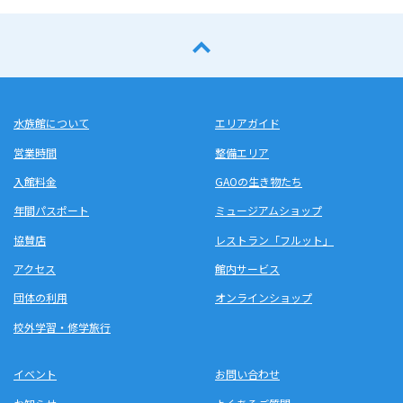
水族館について
エリアガイド
営業時間
整備エリア
入館料金
GAOの生き物たち
年間パスポート
ミュージアムショップ
協賛店
レストラン「フルット」
アクセス
館内サービス
団体の利用
オンラインショップ
校外学習・修学旅行
イベント
お問い合わせ