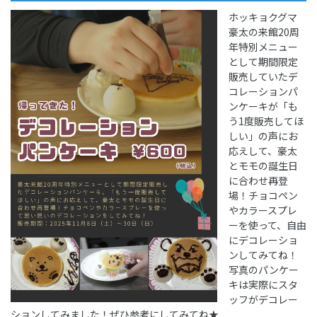
ホッキョクグマ
豪太の来館20周
年特別メニュー
として期間限定
販売していたデ
コレーションパ
ンケーキが「も
う1度販売してほ
しい」の声にお
応えして、豪太
とモモの誕生日
に合わせ再登
場！チョコペン
やカラースプレ
ーを使って、自由
にデコレーショ
ンしてみてね！
写真のパンケー
キは実際にスタ
ッフがデコレー
ションしてみました！ぜひ参考にしてみてね★