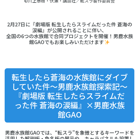
©川上泰樹・伏瀬・講談社／転スラ製作委員会
2月27日に『劇場版 転生したらスライムだった件 蒼海の
涙編』が公開されることに伴い、
全国の6つの水族館で合同プロジェクトを開催！男鹿水族
館GAOでもお楽しみいただけます
転生したら蒼海の水族館にダイブ
していた件～男鹿水族館探索記～
『劇場版 転生したらスライムだ
った件 蒼海の涙編』×男鹿水族
館GAO
男鹿水族館GAOでは、“転スラ”を象徴とするキーワードを
活用した解説板・魚名板の展示や、キャラパネルも設置し