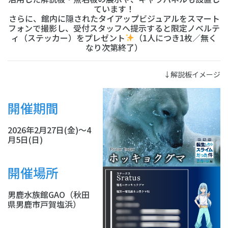
ています！
さらに、館内に隠されたタイアップビジュアルをスマート
フォンで撮影し、受付スタッフへ提示すると限定ノベルテ
ィ（ステッカー）をプレゼント
（1人につき1枚／無く
なり次第終了）
↓解説板イメージ
開催期間
2026年2月27日(金)～4
月5日(日)
開催場所
男鹿水族館GAO（秋田
県男鹿市戸賀塩浜）