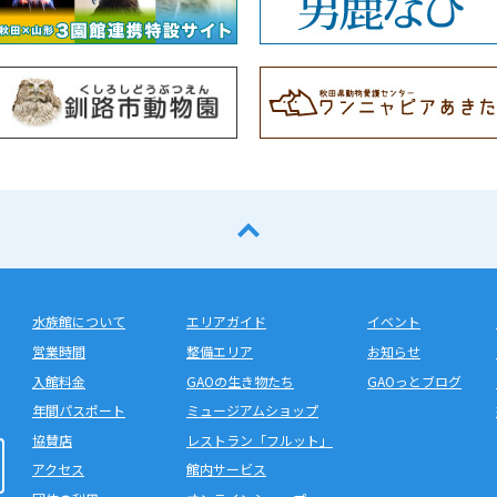
水族館について
エリアガイド
イベント
営業時間
整備エリア
お知らせ
入館料金
GAOの生き物たち
GAOっとブログ
年間パスポート
ミュージアムショップ
協賛店
レストラン「フルット」
アクセス
館内サービス