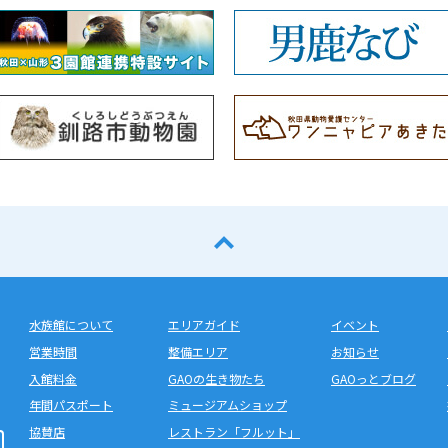
水族館について
エリアガイド
イベント
営業時間
整備エリア
お知らせ
入館料金
GAOの生き物たち
GAOっとブログ
年間パスポート
ミュージアムショップ
協賛店
レストラン「フルット」