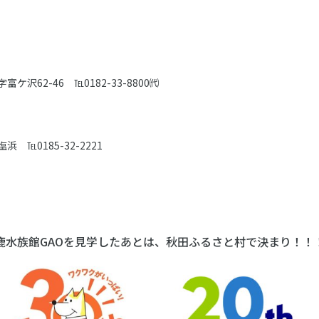
ケ沢62-46 ℡0182-33-8800㈹
 ℡0185-32-2221
鹿水族館GAOを見学したあとは、秋田ふるさと村で決まり！！