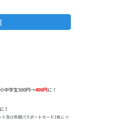
引
中学生500円→
400円
に！
に！
ット及び年間パスポートカード1枚につ