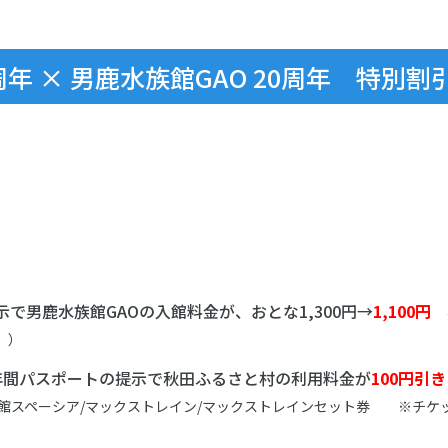
周年 × 男鹿水族館GAO 20周年 特別割
で男鹿水族館GAOの入館料金が、おとな1,300円→
1,100円
小
。）
r 年間パスポートの提示で秋田ふるさと村の利用料金が
100円引き
険館スペーシア/マックストレイン/マックストレインセット券 ※チケ