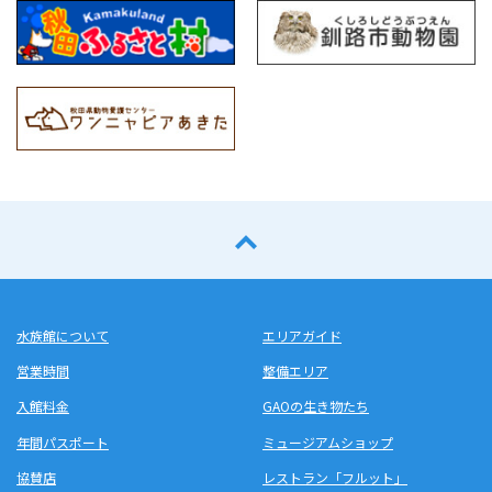
水族館について
エリアガイド
営業時間
整備エリア
入館料金
GAOの生き物たち
年間パスポート
ミュージアムショップ
協賛店
レストラン「フルット」