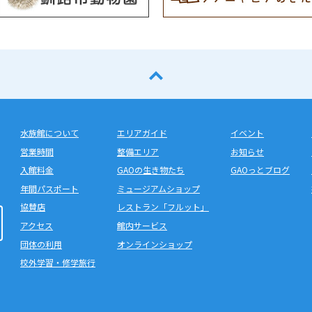
水族館について
エリアガイド
イベント
営業時間
整備エリア
お知らせ
入館料金
GAOの生き物たち
GAOっとブログ
年間パスポート
ミュージアムショップ
協賛店
レストラン「フルット」
アクセス
館内サービス
団体の利用
オンラインショップ
校外学習・修学旅行