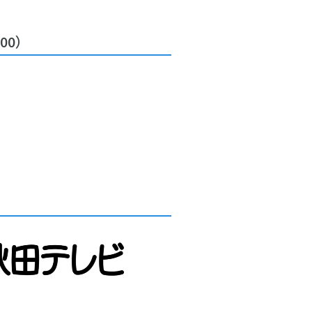
00）
】