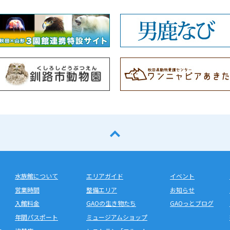
水族館について
エリアガイド
イベント
営業時間
整備エリア
お知らせ
入館料金
GAOの生き物たち
GAOっとブログ
年間パスポート
ミュージアムショップ