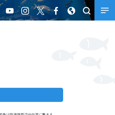
若魚は防波堤周辺や内湾に集まる。