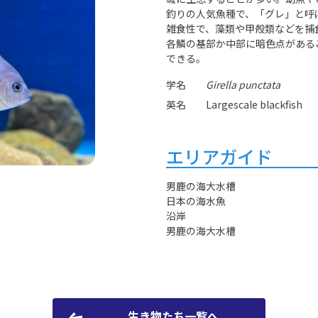
釣りの人気魚種で、「グレ」と呼
雑食性で、藻類や甲殻類などを捕
各鱗の基部か中部に暗色点がある
できる。
学名
Girella punctata
英名
Largescale blackfish
エリアガイド
男鹿の海大水槽
日本の海水魚
沿岸
男鹿の海大水槽
生き物たち一覧へ