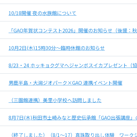
10/18開催 夜の水族館について
「GAO年賀状コンテスト2026」開催のお知らせ（後援：
10月2日(木)15時30分～臨時休館のお知らせ
8/23・24 ホッキョクグマへジャンボスイカプレゼント（
男鹿半島・大潟ジオパーク×GAO 連携イベント開催
（三園館連携）美里小学校へ訪問しました
8月7日(木)秋田市土崎みなと歴史伝承館「GAO出張講座
（終了しました）（8/1～17）真珠取り出し体験 ワーク