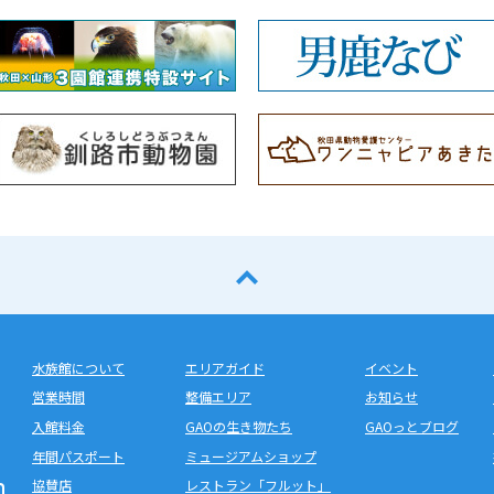
水族館について
エリアガイド
イベント
営業時間
整備エリア
お知らせ
入館料金
GAOの生き物たち
GAOっとブログ
年間パスポート
ミュージアムショップ
協賛店
レストラン「フルット」