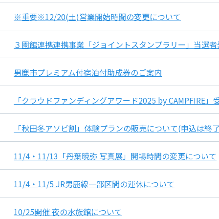
※重要※12/20(土)営業開始時間の変更について
３園館連携連携事業「ジョイントスタンプラリー」当選者
男鹿市プレミアム付宿泊付助成券のご案内
「クラウドファンディングアワード2025 by CAMPFIRE
「秋田冬アソビ割」体験プランの販売について(申込は終了
11/4・11/13「丹葉暁弥 写真展」開場時間の変更について
11/4・11/5 JR男鹿線一部区間の運休について
10/25開催 夜の水族館について