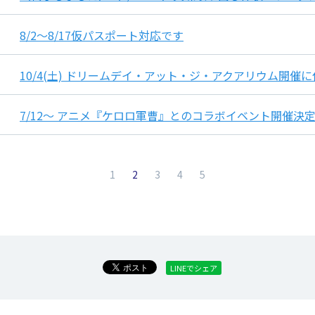
8/2～8/17仮パスポート対応です
10/4(土) ドリームデイ・アット・ジ・アクアリウム開
7/12～ アニメ『ケロロ軍曹』とのコラボイベント開催決
（現在のページ）
1
2
3
4
5
LINEでシェア