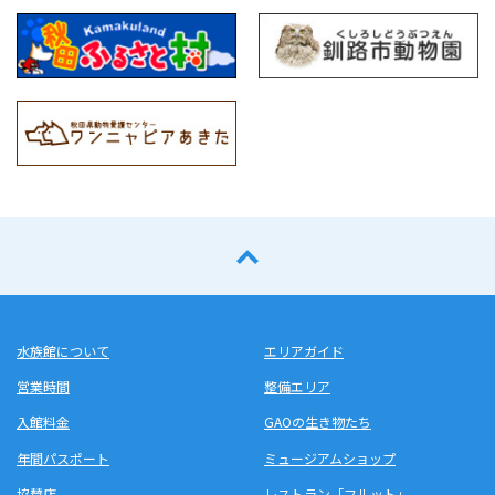
水族館について
エリアガイド
営業時間
整備エリア
入館料金
GAOの生き物たち
年間パスポート
ミュージアムショップ
協賛店
レストラン「フルット」