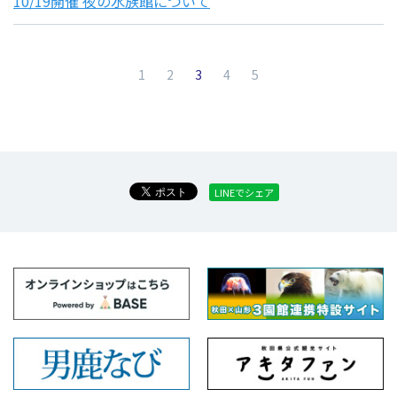
10/19開催 夜の水族館について
（現在のページ）
1
2
3
4
5
LINEでシェア