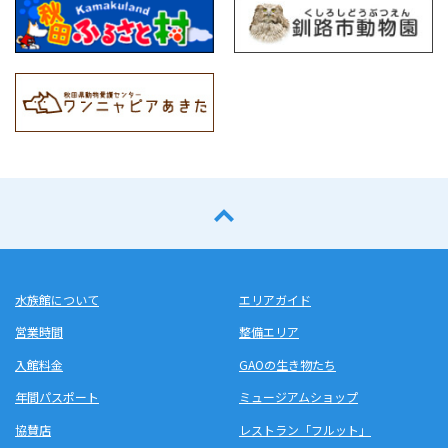
水族館について
エリアガイド
営業時間
整備エリア
入館料金
GAOの生き物たち
年間パスポート
ミュージアムショップ
協賛店
レストラン「フルット」