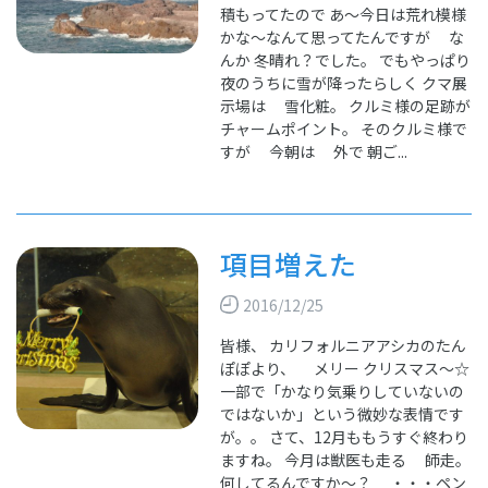
積もってたので あ～今日は荒れ模様
かな～なんて思ってたんですが な
んか 冬晴れ？でした。 でもやっぱり
夜のうちに雪が降ったらしく クマ展
示場は 雪化粧。 クルミ様の足跡が
チャームポイント。 そのクルミ様で
すが 今朝は 外で 朝ご...
項目増えた
2016/12/25
皆様、 カリフォルニアアシカのたん
ぽぽより、 メリー クリスマス～☆
一部で「かなり気乗りしていないの
ではないか」という微妙な表情です
が。。 さて、12月ももうすぐ終わり
ますね。 今月は獣医も走る 師走。
何してるんですか～？ ・・・ペン