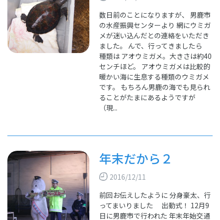
数日前のことになりますが、 男鹿市
の水産振興センターより 網にウミガ
メが迷い込んだとの連絡をいただき
ました。 んで、行ってきましたら
種類は アオウミガメ。大きさは約40
センチほど。 アオウミガメは比較的
暖かい海に生息する種類のウミガメ
です。 もちろん男鹿の海でも見られ
ることがたまにあるようですが
（現...
年末だから２
2016/12/11
前回お伝えしたように 分身豪太、行
ってまいりました 出動式！ 12月9
日に男鹿市で行われた 年末年始交通