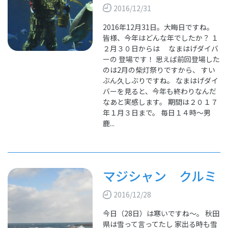
2016/12/31
2016年12月31日。大晦日ですね。
皆様、今年はどんな年でしたか？ １
２月３０日からは なまはげダイバ
ーの 登場です！ 思えば前回登場した
のは2月の柴灯祭りですから、 すい
ぶん久しぶりですね。 なまはげダイ
バーを見ると、今年も終わりなんだ
なあと実感します。 期間は２０１７
年１月３日まで。 毎日１４時～男
鹿...
マジシャン クルミ
2016/12/28
今日（28日）は寒いですね～。 秋田
県は雪って言ってたし 家出る時も雪