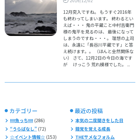
2016/12/02
12月突入ですね。 もうすぐ2016年
も終わってしまいます。 終わるとい
えば・・・ 鬼の平蔵こと中村吉衛門
様の鬼平を見るのは、 最後になって
しまうのですね・・・。 理想の上司
は、永遠に「長谷川平蔵です」と答
え続けます。。 （ほんと全然関係な
い） さて、12月2日の今日の海です
が けっこう 荒れ模様でした。 ...
カテゴリー
最近の投稿
!!!!魚っち!!!!
(286)
本気の二度聞きをした日
“うらばなし”
(72)
錯覚を覚える成長
☆イベント情報☆
(153)
THEサメなフォルム