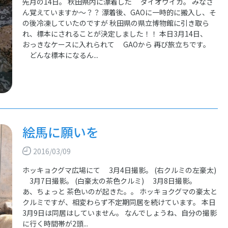
先月の14日。 秋田県内に漂着した ダイオウイカ。 みなさ
ん覚えていますか～？？ 漂着後、GAOに一時的に搬入し、そ
の後冷凍していたのですが 秋田県の県立博物館に引き取ら
れ、標本にされることが決定しました！！ 本日3月14日、
おっきなケースに入れられて GAOから 再び旅立ちです。
どんな標本になるん...
絵馬に願いを
2016/03/09
ホッキョクグマ広場にて 3月4日撮影。 (右クルミの左豪太)
3月7日撮影。 (白豪太の茶色クルミ) 3月8日撮影。
あ、ちょっと 茶色いのが起きた。。 ホッキョクグマの豪太と
クルミですが、相変わらず不定期同居を続けています。 本日
3月9日は同居はしていません。 なんでしょうね、自分の撮影
に行く時間帯が2頭...