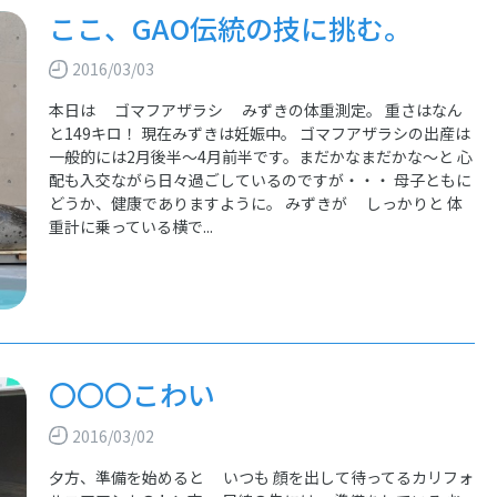
ここ、GAO伝統の技に挑む。
2016/03/03
本日は ゴマフアザラシ みずきの体重測定。 重さはなん
と149キロ！ 現在みずきは妊娠中。 ゴマフアザラシの出産は
一般的には2月後半～4月前半です。まだかなまだかな～と 心
配も入交ながら日々過ごしているのですが・・・ 母子ともに
どうか、健康でありますように。 みずきが しっかりと 体
重計に乗っている横で...
〇〇〇こわい
2016/03/02
夕方、準備を始めると いつも 顔を出して待ってるカリフォ