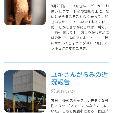
9月29日。 ユキさん、 どーか お
願い します！！ その銀板の上に、な
にとぞ全身余ることなく 乗ってくだ
さいませ！ ！ いいですねその体
勢！ しかしさすがにこれは一瞬で、
あ～ おしり！！ おしりがわずかに
はみ出ているのですよ・・・。 （枠
にかかってしまうとダメ） 29日、ホ
ッキョクグマのユキさ...
ユキさんがらみの近
況報告
2019/09/24
某日。 GAOスタッフ、丈夫そうな男
性スタッフ3人で こんな ところに
いた。 こちら男鹿市にある、秋田プ