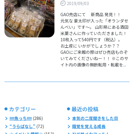
2019/09/03
GAO売店にて 新商品 発見！！
元気な 豪太印が入った「オランダせ
んべい」です～。 山形県にある酒田
米菓さんに作っていただきました！
10枚入って540円です（税込）。
お土産に いかがでしょうか？？
GAOにご来館の際はぜひ売店ものぞ
いてみてくださいねー！！ ※このサ
イト内の画像の無断転用・転載を...
カテゴリー
最近の投稿
!!!!魚っち!!!!
(286)
本気の二度聞きをした日
“うらばなし”
(72)
錯覚を覚える成長