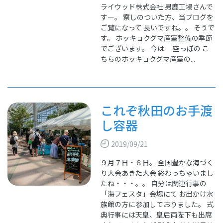
ライウッド株式会社 男鹿工場さんで
すー。 察しのついた方、当ブログを
ご覧になって 長いですね。。 そうで
す。 ホッキョクグマ産室整備の季節
でございます。 今は 空っぽの こ
ちらのホッキョクグマ産室の...
これぞ秋田のお手渡
し容器
2019/09/21
９月７日・８日。 全国豊かな海づく
り大会あきた大会 終わっちゃいまし
たね・・・。。 自分は関連行事の
「海フェスタ」会場にて お出かけ水
族館の方に参加しておりました。 式
典行事には天皇、皇后両陛下も出席