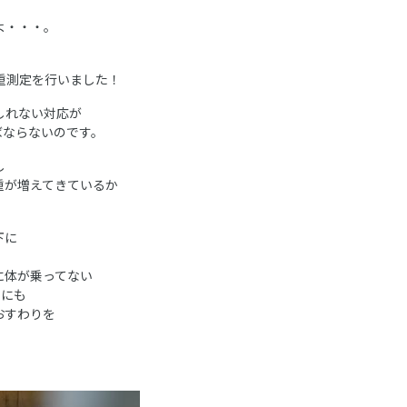
よ・・・。
重測定を行いました！
しれない対応が
ばならないのです。
し
重が増えてきているか
下に
に体が乗ってない
ちにも
おすわりを