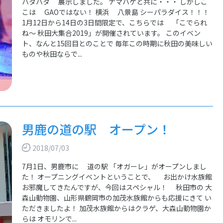
ハタハタ 展示しました。 ナマハゲと共に・・・ しかしこ
こは GAOではない！ 横浜 八景島 シーパラダイス！！！
1月12日から14日の3日間限定で、こちらでは 「こでられ
ね～ 秋田大集合2019」が開催されています。 このイベン
ト、なんと15回目とのことで 毎年この時期に秋田の美味しい
ものや秋田ならで...
男鹿の道の駅 オープン！
2018/07/03
7月1日、男鹿市に 道の駅 「オガーレ」がオープンしまし
た！ オープニングイベントということで、 お出かけ水族館
お邪魔してきたんですが、今回はスペシャル！ 秋田市の 大
森山動物園、山形県鶴岡市の加茂水族館からも応援にきて い
ただきましたよ！ 加茂水族館からはクラゲ、大森山動物園か
らは オモリンで...