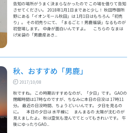
告知の場所がうまく決まらなかったので この場を借りて告知
させてください。 2018年1月1日まであと少し！ 秋田市御所
野にある「イオンモール秋田」は 1月1日はもちろん「初売
り」。 その初売りにて、「まるごと！男鹿福袋」なるものが
初登場します。 中身が面白いんですよ。 こちらの なまは
げ米袋の「男鹿産あき...
秋、おすすめ「男鹿」
2017/10/08
秋ですね。 この時期おすすめなのが、「夕日」です。 GAOの
閉館時間は17時なのですが、ちなみに本日の日没は 17時11
分。 最近の日没時間、ちょうどいいんです。 夕日を見るの
に。 本日の夕日は 水平線に まんまるの 太陽が沈むのが
見えましたよ。 秋は空気も澄んでてとってもきれいです。 午
後にゆったりGAO...