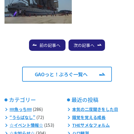
前の記事へ
次の記事へ
GAOっと！ぶろぐ一覧へ
カテゴリー
最近の投稿
!!!!魚っち!!!!
(286)
本気の二度聞きをした日
“うらばなし”
(72)
錯覚を覚える成長
☆イベント情報☆
(153)
THEサメなフォルム
☆お知らせ☆
(304)
ハロ観測