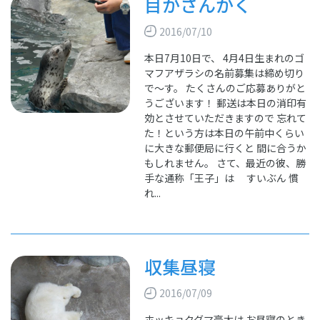
目がさんかく
2016/07/10
本日7月10日で、 4月4日生まれのゴ
マフアザラシの名前募集は締め切り
で～す。 たくさんのご応募ありがと
うございます！ 郵送は本日の消印有
効とさせていただきますので 忘れて
た！という方は本日の午前中くらい
に大きな郵便局に行くと 間に合うか
もしれません。 さて、最近の彼、勝
手な通称「王子」は すいぶん 慣
れ...
収集昼寝
2016/07/09
ホッキョクグマ豪太は お昼寝のとき