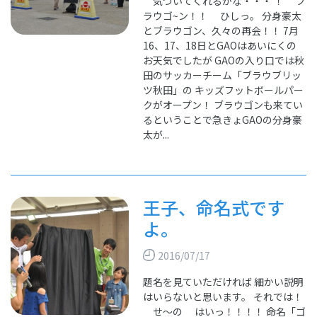
気づいてくれるかな・・・ ！ ブ
ラウゴ~ン！！ ひしっ。 分身豪太
とブラウゴン、久々の再会！！ 7月
16、17、18日とGAOはあいにくの
お天気でしたが GAOの入り口では秋
田のサッカーチーム「ブラウブリッ
ツ秋田」の キッズフットボールパー
クがオープン！ ブラウゴンも来てい
るということで急きょGAOの分身豪
太が...
王子、命名式です
よ。
2016/07/17
題名を見ていただければ 細かい説明
はいらないと思います。 それでは！
せ～の はいっ！！！！ 命名「ゴ