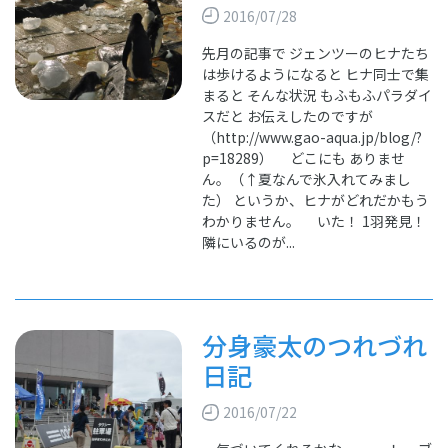
2016/07/28
先月の記事で ジェンツーのヒナたち
は歩けるようになると ヒナ同士で集
まると そんな状況 もふもふパラダイ
スだと お伝えしたのですが
（http://www.gao-aqua.jp/blog/?
p=18289） どこにも ありませ
ん。（↑夏なんで氷入れてみまし
た） というか、ヒナがどれだかもう
わかりません。 いた！ 1羽発見！
隣にいるのが...
分身豪太のつれづれ
日記
2016/07/22