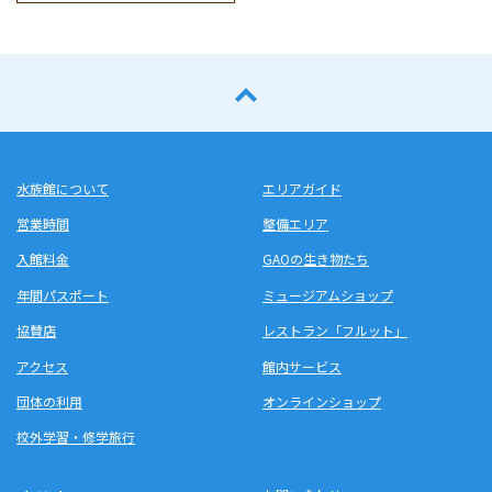
水族館について
エリアガイド
営業時間
整備エリア
入館料金
GAOの生き物たち
年間パスポート
ミュージアムショップ
協賛店
レストラン「フルット」
アクセス
館内サービス
団体の利用
オンラインショップ
校外学習・修学旅行