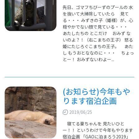
先日、ゴマフちびーずのプールの 水
を抜いて大掃除していたら 見て
る・・・ みずきの子（姫様）が、心
穏やかでない顔で見ている・・・
あたしたちの とこだけ おみず な
いのよ？！（右こまちの王子） 怒る
姫にたじろぐこまちの王子。 あた
し もうおとななのに・・・ ちょっ
とー！ おみずないわよー...
(お知らせ)今年もや
ります宿泊企画
2019/06/25
寝てる豪ちゃんを 見たいひと
ー！！ というわけで今年もやります
宿泊企画 「GAOに泊まろう2019」