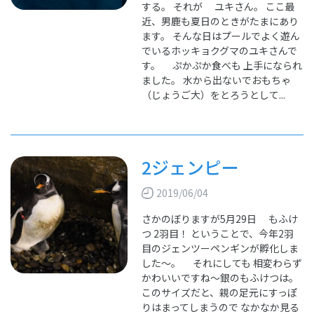
する。 それが ユキさん。 ここ最
近、男鹿も夏日のときがたまにあり
ます。 そんな日はプールでよく遊ん
でいるホッキョクグマのユキさんで
す。 ぷかぷか食べも 上手になられ
ました。 水から出ないでおもちゃ
（じょうご大）をとろうとして...
2ジェンピー
2019/06/04
さかのぼりますが5月29日 もふけ
つ 2羽目！ ということで、今年2羽
目のジェンツーペンギンが孵化しま
した～。 それにしても 相変わらず
かわいいですね～銀のもふけつは。
このサイズだと、親の足元にすっぽ
りはまってしまうので なかなか見る