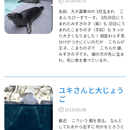
2019/06/10
名前、大大募集中の 3月生まれ ご
まふ ちびーずでーす。 3月20日にう
まれたみずきの子（奥）も 30日にう
まれたこまちの子（手前）も すっか
り大きくなりました！ 相変わらず見
分けがつきにくいのだが こちらが
王子、こまちの子で こちらが 姫、
みずきの子です。 姫の方が先に生ま
れ、先に魚を食べているの...
ユキさんと大じょう
ご
2019/06/08
最近 こういう 画を見る。 なんと
しても水から出ずに 何かをとろうと