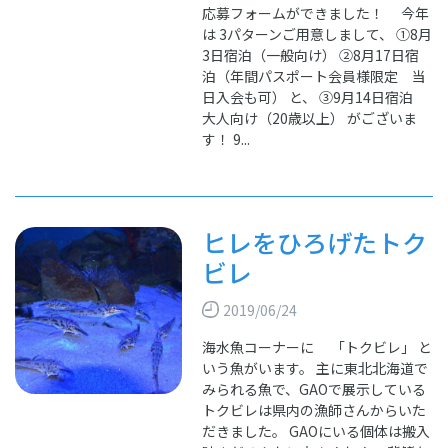
応募フォームができました！ 今年
は 3パターンご用意しまして、 ①8月
3日宿泊（一般向け） ②8月17日宿
泊（年間パスポート会員様限定 当
日入会も可） と、 ③9月14日宿泊
大人向け（20歳以上） がございま
す！ 9...
ヒレをひろげたトク
ビレ
2019/06/24
海水魚コーナーに 「トクビレ」 と
いう魚がいます。 主に東北北海道で
みられる魚で、GAOで展示している
トクビレは県内の漁師さんからいた
だきました。 GAOにいる個体は搬入