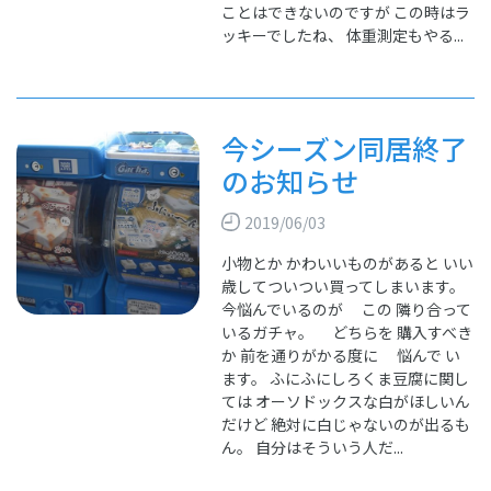
ことはできないのですが この時はラ
ッキーでしたね、 体重測定もやる...
今シーズン同居終了
のお知らせ
2019/06/03
小物とか かわいいものがあると いい
歳してついつい買ってしまいます。
今悩んでいるのが この 隣り合って
いるガチャ。 どちらを 購入すべき
か 前を通りがかる度に 悩んで い
ます。 ふにふにしろくま豆腐に関し
ては オーソドックスな白がほしいん
だけど 絶対に白じゃないのが出るも
ん。 自分はそういう人だ...