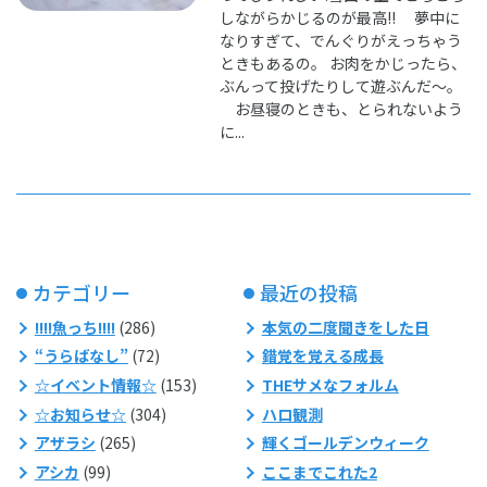
しながらかじるのが最高!! 夢中に
なりすぎて、でんぐりがえっちゃう
ときもあるの。 お肉をかじったら、
ぶんって投げたりして遊ぶんだ～。
お昼寝のときも、とられないよう
に...
カテゴリー
最近の投稿
!!!!魚っち!!!!
(286)
本気の二度聞きをした日
“うらばなし”
(72)
錯覚を覚える成長
☆イベント情報☆
(153)
THEサメなフォルム
☆お知らせ☆
(304)
ハロ観測
アザラシ
(265)
輝くゴールデンウィーク
アシカ
(99)
ここまでこれた2