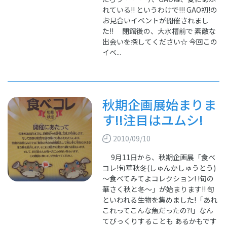
れている!! というわけで!!! GAO初!の
お見合いイベントが開催されまし
た!! 閉館後の、大水槽前で 素敵な
出会いを探してください☆ 今回この
イベ...
秋期企画展始まりま
す!!注目はユムシ!
2010/09/10
9月11日から、秋期企画展「食べ
コレ!旬華秋冬(しゅんかしゅうとう)
～食べてみてよコレクション! !旬の
華さく秋と冬～」が始まります!! 旬
といわれる生物を集めました!「あれ
これってこんな魚だったの?!」なん
てびっくりすることも あるかもです