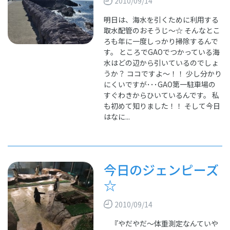
2010/09/14
明日は、海水を引くために利用する
取水配管のおそうじ～☆ そんなとこ
ろも年に一度しっかり掃除するんで
す。 ところでGAOでつかっている海
水はどの辺から引いているのでしょ
うか？ ココですよ～！！ 少し分かり
にくいですが･･･GAO第一駐車場の
すぐわきからひいているんです。 私
も初めて知りました！！ そして今日
はなに...
今日のジェンピーズ
☆
2010/09/14
『やだやだ～体重測定なんていや