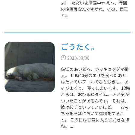
よ! ただいま準備中☆ え～、今回
の企画展なんですがね、その、目玉
と...
ごうたく。
2010/09/08
GAOのあいどる、ホッキョクグマ豪
太。 11時40分のエサを食べたあと
はたいていプールでひと泳ぎし、あ
そびまくり、 寝てしまいます。 13時
ころは、おひるねタイム。 ふと気が
ついたことがあるんです。 それは、
彼は必ずといっていいほど、 おも
ちゃをそばにおいて昼寝をするこ
と。 この日はお気に入りおおきなほ
ね。 ...