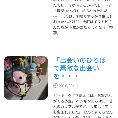
たでしょ☆か～っこい～でしょ～☆
「換羽(かんう)」がおわったんだ
～。 ぼくは、羽根がすっかり生え変
わったんだけど、今度はイワトビさ
んたちが 羽根があたらしくなる「換
羽」...
「出会いのひろば」
で素敵な出会い
を・・・
2010/09/11
ホッキョクグマ豪太には、お嫁さん
がくる予定。 ペンギンたちはたくさ
んのカップルができ、今年は子宝に
も恵まれました。 なんてすてきなん
だろう・・・今、GAOは、愛にあふ