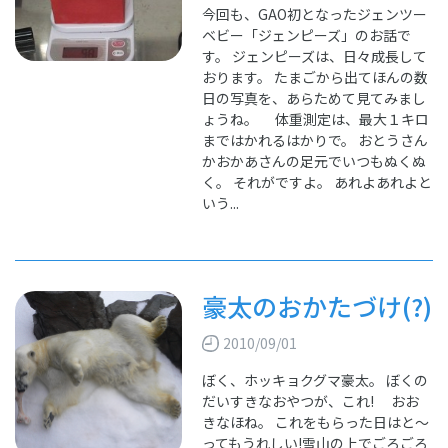
今回も、GAO初となったジェンツー
ベビー「ジェンピーズ」のお話で
す。 ジェンピーズは、日々成長して
おります。 たまごから出てほんの数
日の写真を、あらためて見てみまし
ょうね。 体重測定は、最大１キロ
まではかれるはかりで。 おとうさん
かおかあさんの足元でいつもぬくぬ
く。 それがですよ。 あれよあれよと
いう...
豪太のおかたづけ(?)
2010/09/01
ぼく、ホッキョクグマ豪太。 ぼくの
だいすきなおやつが、これ! おお
きなほね。 これをもらった日はと～
ってもうれしい!雪山の上でごろごろ