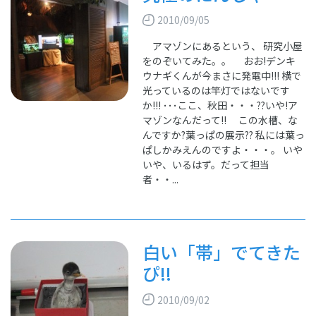
2010/09/05
アマゾンにあるという、 研究小屋
をのぞいてみた。。 おお!デンキ
ウナギくんが今まさに発電中!!! 横で
光っているのは竿灯ではないです
か!!! ･･･ここ、秋田・・・??いや!ア
マゾンなんだって!! この水槽、な
んですか?葉っぱの展示?? 私には葉っ
ぱしかみえんのですよ・・・。 いや
いや、いるはず。だって担当
者・・...
白い「帯」でてきた
ぴ!!
2010/09/02