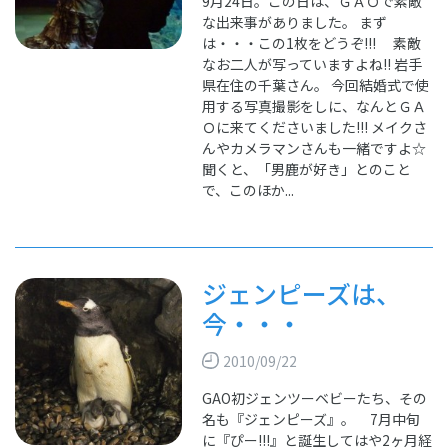
9月24日。この日は、ＧＡＯで素敵
な出来事がありました。 まず
は・・・この1枚をどうぞ!!! 素敵
なお二人が写っていますよね!! 岩手
県在住の千葉さん。 今回結婚式で使
用する写真撮影をしに、なんとＧＡ
Ｏに来てくださいました!!! メイクさ
んやカメラマンさんも一緒ですよ☆
聞くと、「男鹿が好き」とのこと
で、このほか...
ジェンピーズは、
今・・・
2010/09/22
GAO初ジェンツーベビーたち、その
名も『ジェンピーズ』。 7月中旬
に『ぴー!!!』と誕生してはや2ヶ月経