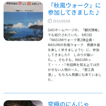
「秋風ウォーク」に
参加してきました♪
2010/09/06
GAOホームページの、「観光情報」
でも紹介されていた、 9月3日
「MASUMIウォーク第2弾企画・
MASUMIの秋風ウォーク 男鹿半島
を楽しく歩きましょう!」 に、参加
してきました!! しおりが届い
た。。 そもそも、MASUMIっ
て・・・・? 秋田県を知る上では欠
かせない人物の一人、「菅江真
澄」。 もちろん男鹿にも来ていまし
た...
究極のにんじゃ