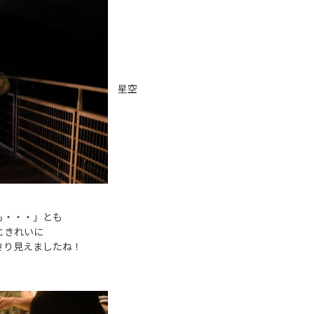
星空
も・・・」とも
ときれいに
きり見えましたね！