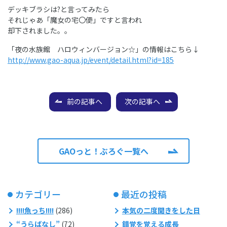
デッキブラシは?と言ってみたら
それじゃあ「魔女の宅〇便」ですと言われ
却下されました。。
「夜の水族館 ハロウィンバージョン☆」の情報はこちら↓
http://www.gao-aqua.jp/event/detail.html?id=185
前の記事へ
次の記事へ
GAOっと！ぶろぐ一覧へ
カテゴリー
最近の投稿
!!!!魚っち!!!!
(286)
本気の二度聞きをした日
“うらばなし”
(72)
錯覚を覚える成長