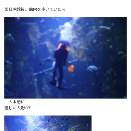
某日閉館後、館内を歩いていたら
大水槽に
怪しい人影が!!