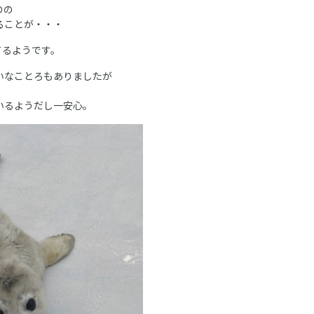
のの
ることが・・・
るようです。
いなことろもありましたが
。
いるようだし一安心。