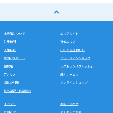
水族館について
エリアガイド
営業時間
整備エリア
入館料金
GAOの生き物たち
年間パスポート
ミュージアムショップ
協賛店
レストラン「フルット」
アクセス
館内サービス
団体の利用
オンラインショップ
校外学習・修学旅行
イベント
お問い合わせ
お知らせ
よくあるご質問