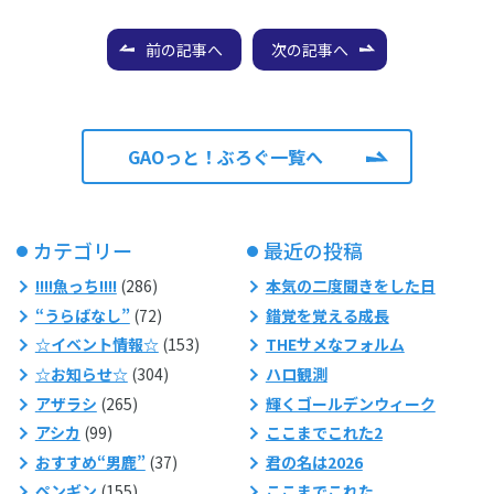
前の記事へ
次の記事へ
GAOっと！ぶろぐ一覧へ
カテゴリー
最近の投稿
!!!!魚っち!!!!
(286)
本気の二度聞きをした日
“うらばなし”
(72)
錯覚を覚える成長
☆イベント情報☆
(153)
THEサメなフォルム
☆お知らせ☆
(304)
ハロ観測
アザラシ
(265)
輝くゴールデンウィーク
アシカ
(99)
ここまでこれた2
おすすめ“男鹿”
(37)
君の名は2026
ペンギン
(155)
ここまでこれた