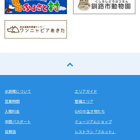
水族館について
エリアガイド
営業時間
整備エリア
入館料金
GAOの生き物たち
年間パスポート
ミュージアムショップ
協賛店
レストラン「フルット」