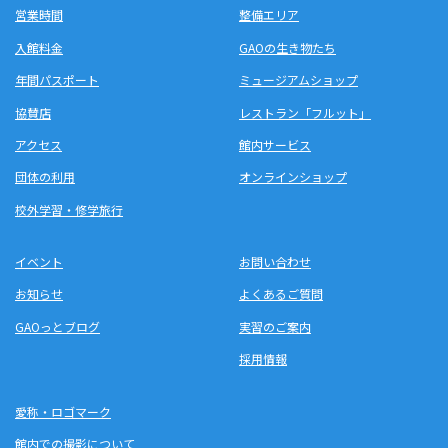
営業時間
整備エリア
入館料金
GAOの生き物たち
年間パスポート
ミュージアムショップ
協賛店
レストラン「フルット」
アクセス
館内サービス
団体の利用
オンラインショップ
校外学習・修学旅行
イベント
お問い合わせ
お知らせ
よくあるご質問
GAOっとブログ
実習のご案内
採用情報
愛称・ロゴマーク
館内での撮影について