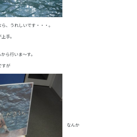
なら、うれしいです・・・。
が上手。
ろから行いま～す。
ですが
なんか