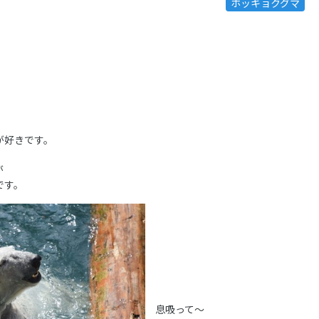
ホッキョクグマ
が好きです。
が
です。
息吸って～