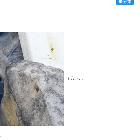
未分類
ぽこっ。
～