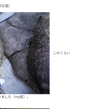
的な話）
このくらい
りました（my足）。
・