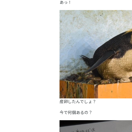
あっ！
産卵したんでしょ？
今で何個あるの？