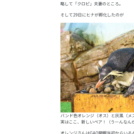
略して「クロピ」夫妻のところ。
そして29日にヒナが孵化したのが
バンド色オレンジ（オス）と灰黒（メ
実はここ、新しいペア！（うーんなん
オレンジさんはGAO開館当初からいる