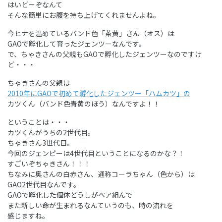
はいどーぞなんて
そんな簡単にお腹を持ち上げてくれませんよね。
今ヒナを温めているバンド色「茶黄」さん（オス）は
GAOで孵化して育ったジェンツーなんです。
で、ちゃきさんの父親もGAOで孵化したジェンツーなのですけ
ど・・・
ちゃきさんの父親は
2010年にGAOで初めて孵化したジェンツー「ハムカツ」の
カツくん（バンド色青黄のほう）なんですよ！！
ということは・・・
カツくんがうちの2世代目。
ちゃきさん3世代目。
今回のジェンピーは4世代目ということになるのかな？！
すごいぞちゃきさん！！！
ちなみに奥さんの白赤さん、通称コーラちゃん（色から）は
GAO2世代目なんです。
GAOで孵化した個体どうしがペア組んで
また新しい命が生まれるなんていうのも、時の流れを
感じますね。