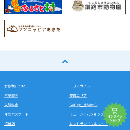
水族館について
エリアガイド
営業時間
整備エリア
入館料金
GAOの生き物たち
年間パスポート
ミュージアムショップ
協賛店
レストラン「フルット」