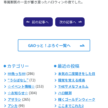
専属獣医の一言が響き渡ったハロウィンの夜でした。
前の記事へ
次の記事へ
GAOっと！ぶろぐ一覧へ
カテゴリー
最近の投稿
!!!!魚っち!!!!
(286)
本気の二度聞きをした日
“うらばなし”
(72)
錯覚を覚える成長
☆イベント情報☆
(153)
THEサメなフォルム
☆お知らせ☆
(304)
ハロ観測
アザラシ
(265)
輝くゴールデンウィーク
アシカ
(99)
ここまでこれた2