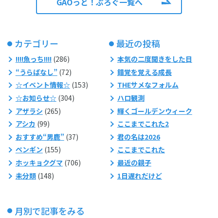
GAOっと！ぶろぐ一覧へ
カテゴリー
最近の投稿
!!!!魚っち!!!!
(286)
本気の二度聞きをした日
“うらばなし”
(72)
錯覚を覚える成長
☆イベント情報☆
(153)
THEサメなフォルム
☆お知らせ☆
(304)
ハロ観測
アザラシ
(265)
輝くゴールデンウィーク
アシカ
(99)
ここまでこれた2
おすすめ“男鹿”
(37)
君の名は2026
ペンギン
(155)
ここまでこれた
ホッキョクグマ
(706)
最近の親子
未分類
(148)
1日遅れだけど
月別で記事をみる