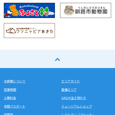
水族館について
エリアガイド
営業時間
整備エリア
入館料金
GAOの生き物たち
年間パスポート
ミュージアムショップ
協賛店
レストラン「フルット」