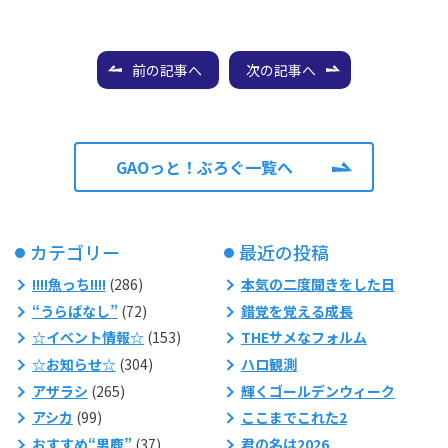
前の記事へ
次の記事へ
GAOっと！ぶろぐ一覧へ
カテゴリー
最近の投稿
!!!!魚っち!!!!
(286)
本気の二度聞きをした日
“うらばなし”
(72)
錯覚を覚える成長
☆イベント情報☆
(153)
THEサメなフォルム
☆お知らせ☆
(304)
ハロ観測
アザラシ
(265)
輝くゴールデンウィーク
アシカ
(99)
ここまでこれた2
おすすめ“男鹿”
(37)
君の名は2026