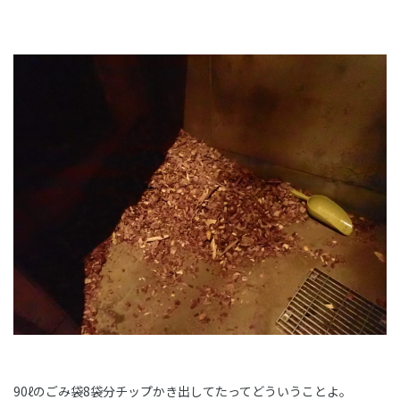
90ℓのごみ袋8袋分チップかき出してたってどういうことよ。