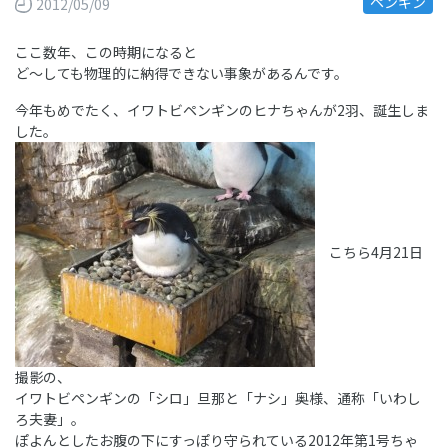
ペンギン
2012/05/09
ここ数年、この時期になると
ど～しても物理的に納得できない事象があるんです。
今年もめでたく、イワトビペンギンのヒナちゃんが2羽、誕生しま
した。
こちら4月21日
撮影の、
イワトビペンギンの「シロ」旦那と「ナシ」奥様、通称「いわし
ろ夫妻」。
ぽよんとしたお腹の下にすっぽり守られている2012年第1号ちゃ