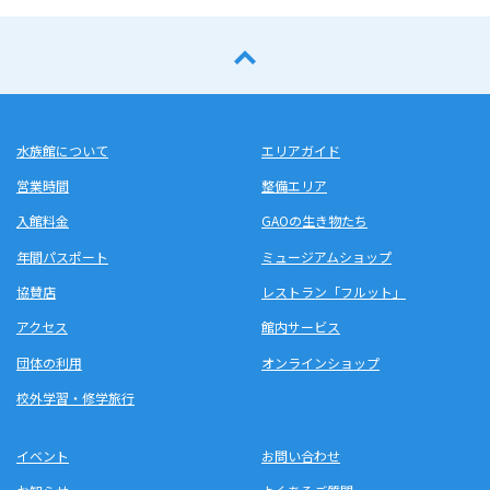
水族館について
エリアガイド
営業時間
整備エリア
入館料金
GAOの生き物たち
年間パスポート
ミュージアムショップ
協賛店
レストラン「フルット」
アクセス
館内サービス
団体の利用
オンラインショップ
校外学習・修学旅行
イベント
お問い合わせ