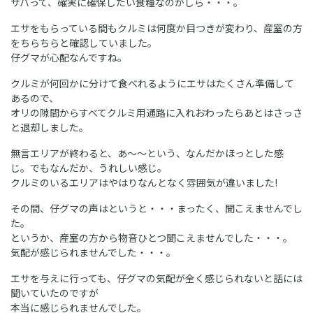
サバって、確実に確保したい食糧なのかしら・・・。
エサをもらっている間もクルミは何度か目つきが変わり、産室の方
をちらちらと確認していました。
仔グマが心配なんですね。
クルミが何回かに分けて食べれるようにエサはたくさん準備して
あるので、
オリの隙間からすべてクルミ用通路に入れおわったらあとはさっさ
と退却しました。
無言エリアが終わると、あ～～という、なんだかほっとした感
じ。でもなんだか、うれしい感じ。
クルミのいるエリアはやはりなんとなく雰囲気が違いました!
その間、仔グマの声はというと・・・まったく、聞こえませんでし
た。
というか、産室の方から物音ひとつ聞こえませんでした・・・。
気配が感じられませんでした・・・。
エサを与えに行っても、仔グマの気配が全く感じられないと話には
聞いていたのですが
本当に感じられませんでした。