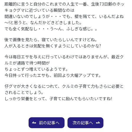
距離的に言うと自分のこれまでの人生で一番、生後73日齢のホッ
キョクグマに近づいている瞬間なのは
間違いないのでしょうが・・・でも、壁を隔てて、いるんだよね
～!と思うと、なんだかどきどきしました。
でも全く気配なし・・・う～ん、ふしぎな感じ。。
後で画像を見たら、寝ていたらしいんですけどね。
人が入るときは気配を無くすようにしているのかな?
今は毎日エサを与えに行っているわけではありませんが、最近ク
ルミが通路で待つ時間が
ちょっとずつ増えているようです。
今日持って行ったエサも、前回より大幅アップです。
仔グマが大きくなるにつれて、クルミの子育て力もさらに必要と
されることでしょう。
しっかり栄養をとって、子育てに励んでもらいたいですね!
前の記事へ
次の記事へ