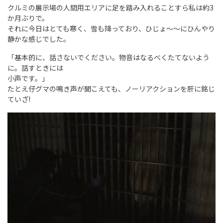
クルミの展示場の人間用エリアに足を踏み入れることすら私は約3
か月ぶりで。
それに今日はとても寒く、雪も降っており、ひじょ～～にひんやり
静かな感じでした。
「基本的に、話さないでください。物音はなるべくたてないよう
に。話すときには
小声です。」
たとえ仔グマの鳴き声が聞こえても、ノーリアクションを肝に銘じ
ていざ!