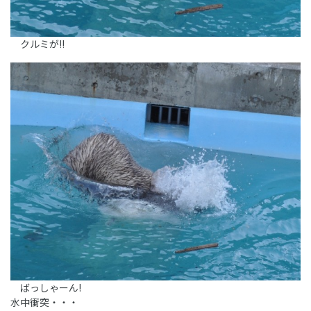
クルミが!!
ばっしゃーん!
水中衝突・・・