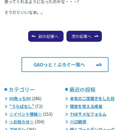
思ってくれるようになったのかな・・・?
そうだといいなあ。。
前の記事へ
次の記事へ
GAOっと！ぶろぐ一覧へ
カテゴリー
最近の投稿
!!!!魚っち!!!!
(286)
本気の二度聞きをした日
“うらばなし”
(72)
錯覚を覚える成長
☆イベント情報☆
(153)
THEサメなフォルム
☆お知らせ☆
(304)
ハロ観測
アザラシ
(265)
輝くゴールデンウィーク