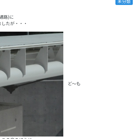
未分類
通路)に
ましたが・・・
ど～も