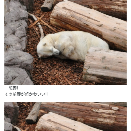
前脚!
その前脚が超かわいい!!