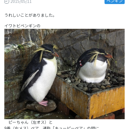
ペンギン
2015/05/11
うれしいことがありました。
イワトビペンギンの
ピーちゃん（左オス）と
9番（右メス）ペア、通称「キューピーペア」の間に