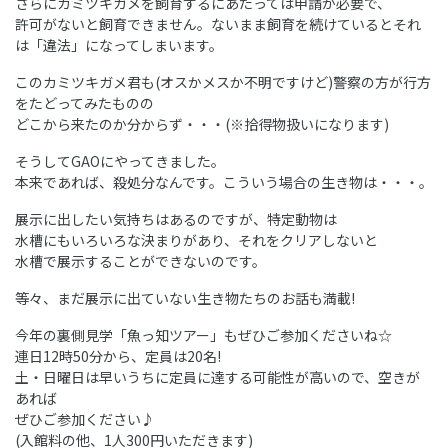
さらにカミツキガメを飼育するにあたっては申請が必要で、
許可がないと飼育できません。ないまま飼育を続けているとそれ
は「違法」になってしまいます。
このカミツキガメ君も(オスかメスか不明ですけど)警察の方が行方
をたどってみたものの
どこから来たのか分からず・・・(※拾得物扱いになります)
そうしてGAOにやってきました。
本来であれば、殺処分なんです。こういう場合の生き物は・・・。
展示に出したい気持ちはあるのですが、特定動物は
水槽にもいろいろな決まりがあり、それをクリアしないと
水槽で展示することができないのです。
等々、まだ展示に出ていない生き物たちのお話も満載!
今年の裏側見学「魚っ知ツアー」もぜひご参加くださいね☆
連日12時50分から、定員は20名!
土・日曜日は早いうちに定員に達する可能性が高いので、空きが
あれば
ぜひご参加ください♪
(入館料の他、1人300円いただきます)