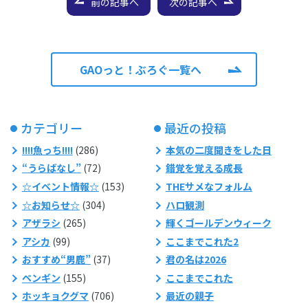
前の記事へ
次の記事へ
GAOっと！ぶろぐ一覧へ
カテゴリー
最近の投稿
!!!!魚っち!!!!
(286)
本気の二度聞きをした日
“うらばなし”
(72)
錯覚を覚える成長
☆イベント情報☆
(153)
THEサメなフォルム
☆お知らせ☆
(304)
ハロ観測
アザラシ
(265)
輝くゴールデンウィーク
アシカ
(99)
ここまでこれた2
おすすめ“男鹿”
(37)
君の名は2026
ペンギン
(155)
ここまでこれた
ホッキョクグマ
(706)
最近の親子