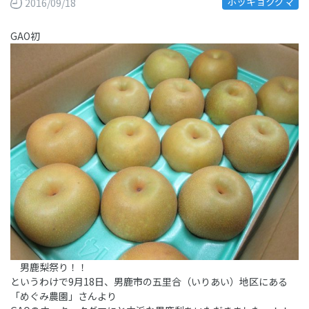
ホッキョクグマ
2016/09/18
GAO初
男鹿梨祭り！！
というわけで9月18日、男鹿市の五里合（いりあい）地区にある
「めぐみ農園」さんより