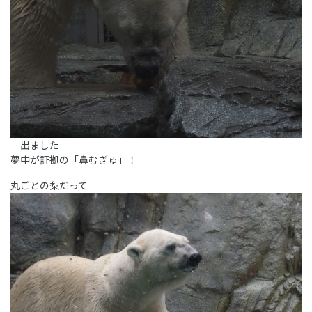
出ました
夢中が証拠の「鼻むぎゅ」！
丸ごとの梨だって