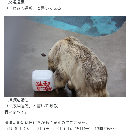
交通違反
（「わきみ運転」と書いてある）
撲滅活動も
（「飲酒運転」と書いてある）
行いま～す。
撲滅活動には日にちがありますのでご注意を。
→4月6日（木）、8日(土）、9日(日)、15日(土) 13時30分～