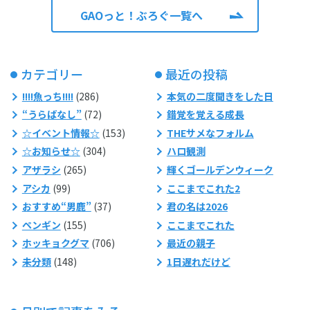
GAOっと！ぶろぐ一覧へ
カテゴリー
最近の投稿
!!!!魚っち!!!!
(286)
本気の二度聞きをした日
“うらばなし”
(72)
錯覚を覚える成長
☆イベント情報☆
(153)
THEサメなフォルム
☆お知らせ☆
(304)
ハロ観測
アザラシ
(265)
輝くゴールデンウィーク
アシカ
(99)
ここまでこれた2
おすすめ“男鹿”
(37)
君の名は2026
ペンギン
(155)
ここまでこれた
ホッキョクグマ
(706)
最近の親子
未分類
(148)
1日遅れだけど