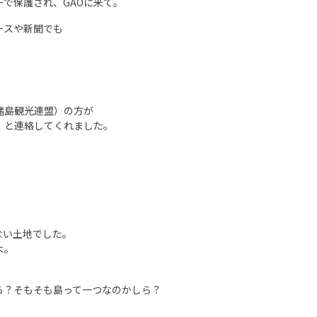
で保護され、GAOに来て。
ースや新聞でも
諸島観光連盟）の方が
」と連絡してくれました。
ない土地でした。
よ。
ら？そもそも島って一つなのかしら？