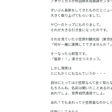
アオウミガメが秋田県水産振興センター
ずいぶん長旅をしてきたものだとニュ
大きく取り上げてもらいまして。
ヤ〇ーのトップにものりまして。
それが大きな引き金になったのです。
それを見ていた小笠原村観光局（東京
「何か一緒に連携してできませんか？
そーなったら即答です。
「是非！！」沸き立つスタッフ。
しかし現実は
とにもかくにもなんていうか・・・
自分にとっては小笠原なんて全く知ら
もちろんね、名前は聞いたことあるの
あれでしょ、世界自然遺産でしょ。
あれ？でもあれって小笠原島なのかし
住所にしてみたら