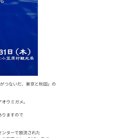
メがつないだ、東京と秋田」の
たアオウミガメ。
ありますので
センターで放流された