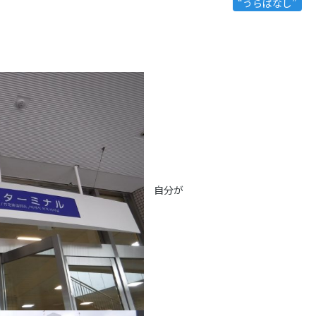
“うらばなし”
自分が