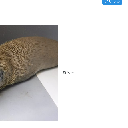
アザラシ
あら～