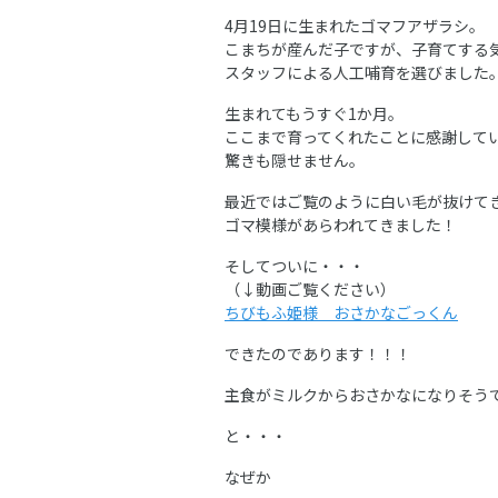
4月19日に生まれたゴマフアザラシ。
こまちが産んだ子ですが、子育てする
スタッフによる人工哺育を選びました
生まれてもうすぐ1か月。
ここまで育ってくれたことに感謝して
驚きも隠せません。
最近ではご覧のように白い毛が抜けて
ゴマ模様があらわれてきました！
そしてついに・・・
（↓動画ご覧ください）
ちびもふ姫様 おさかなごっくん
できたのであります！！！
主食がミルクからおさかなになりそう
と・・・
なぜか