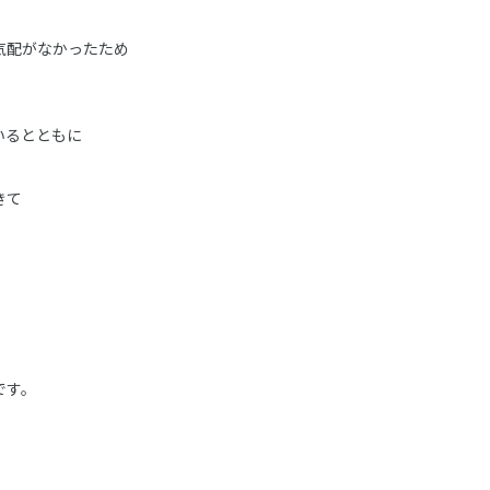
気配がなかったため
。
いるとともに
きて
です。