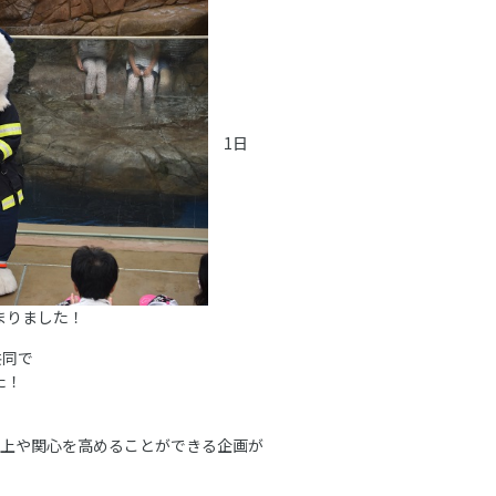
1日
まりました！
共同で
た！
向上や関心を高めることができる企画が