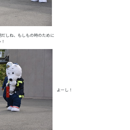
期だしね、もしもの時のために
ゃ！
よーし！