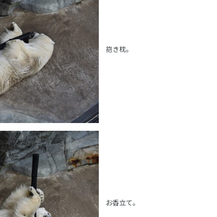
抱き枕。
お香立て。