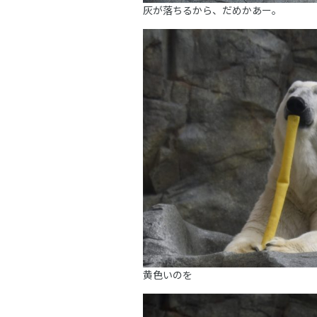
灰が落ちるから、だめかあー。
黄色いのを