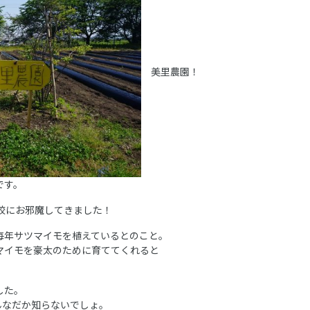
美里農園！
です。
校にお邪魔してきました！
毎年サツマイモを植えているとのこと。
マイモを豪太のために育ててくれると
した。
んなだか知らないでしょ。