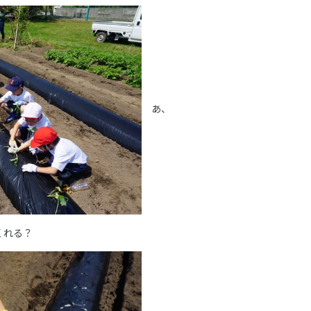
あ、
くれる？