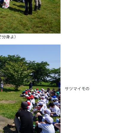
ぞ分身よ）
サツマイモの