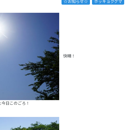
☆お知らせ☆
ホッキョクグマ
快晴！
た今日このごろ！